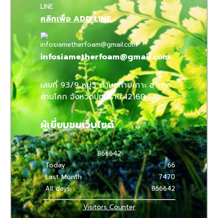
คลิกเพื่อ ADD LINE
infosiametherfoam@gmail.com
เลขที่ 93/9 หมู่3 ตำบลท้ายเกาะ อำเภอ
สามโคก จังหวัดปทุมธานี 12160
ผู้เยี่ยมชมเว็บไซต์
8
6
6
6
4
2
Today
66
Last Month
7470
All days
866642
Visitors Counter