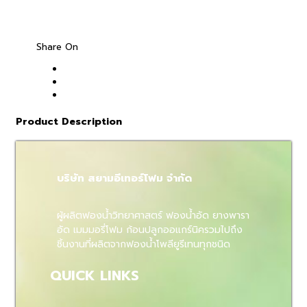
Share On
Product Description
บริษัท สยามอีเทอร์โฟม จำกัด
ผู้ผลิตฟองน้ำวิทยาศาสตร์ ฟองน้ำอัด ยางพารา
อัด เมมมอรี่โฟม ก้อนปลูกออแกร์นิครวมไปถึง
ชิ้นงานที่ผลิตจากฟองน้ำโพลียูรีเทนทุกชนิด
QUICK LINKS